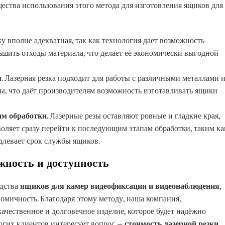
щества использования этого метода для изготовления ящиков для
ку вполне адекватная, так как технология дает возможность
ьшить отходы материала, что делает её экономически выгодной
м
. Лазерная резка подходит для работы с различными металлами 
ы, что даёт производителям возможность изготавливать ящики
ам обработки
. Лазерные резы оставляют ровные и гладкие края,
воляет сразу перейти к последующим этапам обработки, таким ка
длевает срок службы ящиков.
жность и доступность
одства
ящиков для камер видеофиксации и видеонаблюдения
,
номичность. Благодаря этому методу, наша компания,
 качественное и долговечное изделие, которое будет надёжно
огих клиентов интересует вопрос —
стоимость лазерной резки.