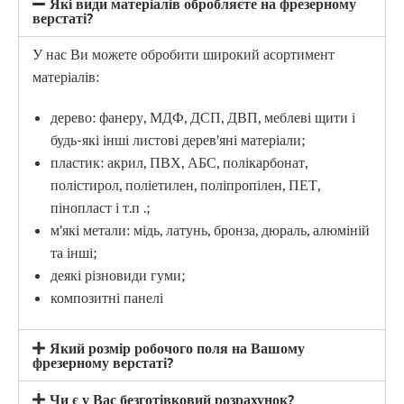
Які види матеріалів обробляєте на фрезерному
верстаті?
У нас Ви можете обробити широкий асортимент
матеріалів:
дерево: фанеру, МДФ, ДСП, ДВП, меблеві щити і
будь-які інші листові дерев’яні матеріали;
пластик: акрил, ПВХ, АБС, полікарбонат,
полістирол, поліетилен, поліпропілен, ПЕТ,
пінопласт і т.п .;
м’які метали: мідь, латунь, бронза, дюраль, алюміній
та інші;
деякі різновиди гуми;
композитні панелі
Який розмір робочого поля на Вашому
фрезерному верстаті?
Чи є у Вас безготівковий розрахунок?