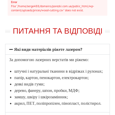
Error
File "/home/serge488/domains/porezki.com.ua/public_html/wp-
content/uploads/prices/wood-cutting.csv" does not exist.
ПИТАННЯ ТА ВІДПОВІДІ
Які види матеріалів ріжете лазером?
За допомогою лазерних верстатів ми ріжемо:
штучні і натуральні тканини в відрізках і рулонах;
папір, картон, пенокартон, електрокартон;
деякі видів гуми;
дерево, фанеру, шпон, пробки, МДФ;
замшу, шкіру і шкірозамінник;
акрил, ПЕТ, поліпропілен, пінопласт, полістирол.